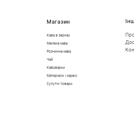
Ін
М
агазин
Про
Кава в зернах
Дос
Мелена кава
Кон
Розчинна кава
Чай
Кавоварки
Матеріали і сервіс
Супутні товари