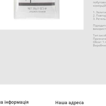
побутово
комерцій
1. Залит
2. Повто
3. Ретел
Підходит
викорис
Тип засо
Призначе
Обсяг: 1 
Виробни
ша інформація
Наша адреса