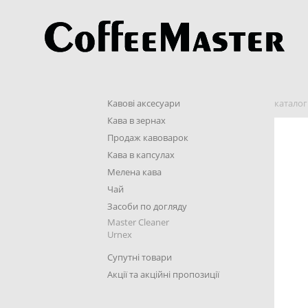
Кавові аксесуари
каталог
Кава в зернах
Продаж кавоварок
Кава в капсулах
Мелена кава
Чай
Засоби по догляду
Master Cleaner
Urnex
Супутні товари
Акції та акційні пропозиції