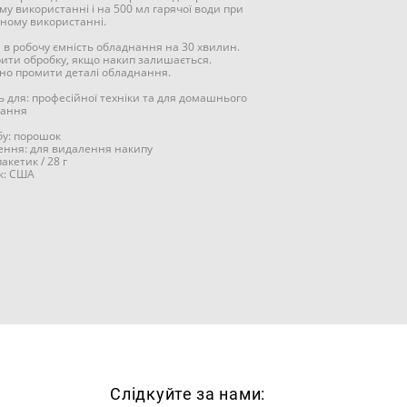
му використанні і на 500 мл гарячої води при
ному використанні.
и в робочу ємність обладнання на 30 хвилин.
рити обробку, якщо накип залишається.
ьно промити деталі обладнання.
ь для: професійної техніки та для домашнього
тання
бу: порошок
ння: для видалення накипу
пакетик / 28 г
к: США
Слідкуйте за нами: