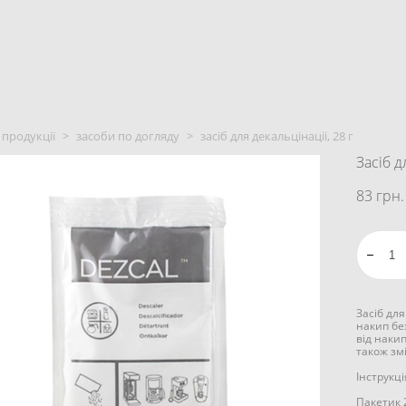
 продукції
>
засоби по догляду
>
засіб для декальцінаціі, 28 г
Засіб д
83 грн.
Засіб дл
накип бе
від наки
також зм
Інструкц
Пакетик 2