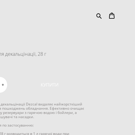
ля декальцінаціі, 28 г
КУПИТИ
я декальцінаціі Dezcal видаляє найжорсткіший
з пошкоджень обладнання. Ефективно очищає
пу резервуари з гарячою водою і бойлери, а
ішувачі та насадки.
ія по застосуванню:
8 г розводиться в 1 л гарячої води при