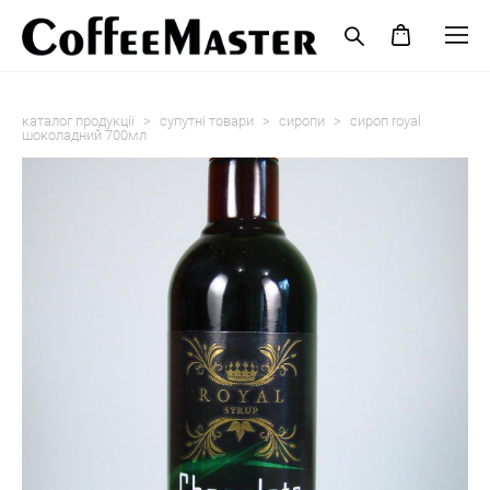
каталог продукції
>
супутні товари
>
cиропи
>
сироп royal
шоколадний 700мл