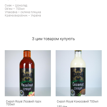
Смак – Шоколад
Об’єм – 700мл
Упаковка – скляна пляшка
Країна виробник – Україна
З цим товаром купують
Сироп Royal Лісовий горіх
Сироп Royal Кокосовий 700мл
700мл
150 грн.