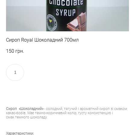
Сироп Royal Шоколадний 700мл
150 грн.
КУПИТИ
Сироп «Шоколадний»
- солодкий, тягучий і ароматний сироп зі смаком
какао-бобів. Має темно-коричневий колір, густу консистенцію і
смак темного шоколаду.
Характеристики: