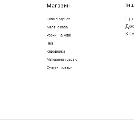
Ін
М
агазин
Про
Кава в зернах
Дос
Мелена кава
Кон
Розчинна кава
Чай
Кавоварки
Матеріали і сервіс
Супутні товари