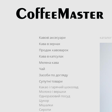
Кавові аксесуари
каталог
Кава в зернах
Продаж кавоварок
Кава в капсулах
Мелена кава
Чай
Засоби по догляду
Супутні товари
Какао і гарячий шоколад
Молоко і вершки
Одноразовий посуд
Цукор
Mішалки
Cиропи