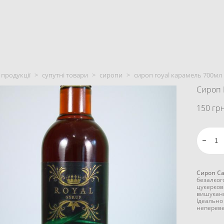
 продукції
>
супутні товари
>
cиропи
>
сироп royal карамель 700мл
Сироп 
150 грн
Сироп C
безалког
цукерков
вишукани
Ідеально
неперев