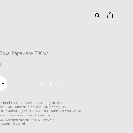
Royal Карамель 700мл
.
КУПИТИ
aramel
світло-коричневого відтінку є
ольним напоєм з приємним солодким
им смаком і досить ніжним, навіть витончено-
м ароматом свіжої карамелі.
 доповнює ніжний капучино чи
ершений лате!