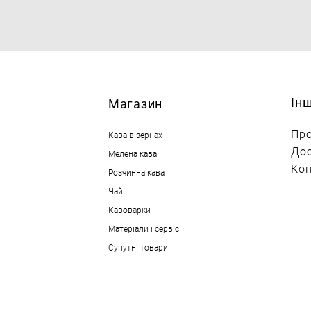
Ін
М
агазин
Про
Кава в зернах
Дос
Мелена кава
Кон
Розчинна кава
Чай
Кавоварки
Матеріали і сервіс
Супутні товари