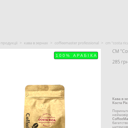
 продукції
>
кава в зернах
>
coffeemaster professional
>
cm "costa ric
CM "Cos
100% АРАБІКА
285 грн
Кава в зе
Коста Рік
Пориньте 
неймовір
CoffeeMas
багатство
цитрусов