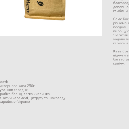
благород
доповнює
глибини 
Саме Кос
різноман
поєднанню
вирощуют
"Багатий 
чудово ві
гармонія
Кава Cos
відчути 
багатогр
країну.
ості:
и:
зернова кава 250г
ування:
середнє
рабіка бленд, легка кислинка
:
нотки карамелі, цитрусу та шоколаду
виробник:
Україна