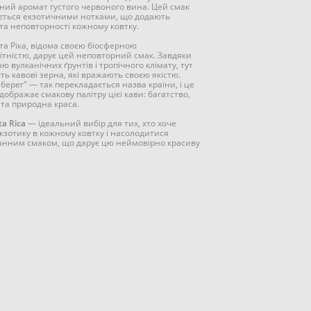
ний аромат густого червоного вина. Цей смак
ться екзотичними нотками, що додають
та неповторності кожному ковтку.
та Ріка, відома своєю біосферною
ітністю, дарує цей неповторний смак. Завдяки
 вулканічних ґрунтів і тропічного клімату, тут
ь кавові зерна, які вражають своєю якістю.
берег" — так перекладається назва країни, і це
дображає смакову палітру цієї кави: багатство,
 та природна краса.
ta Rica
— ідеальний вибір для тих, хто хоче
екзотику в кожному ковтку і насолодитися
анним смаком, що дарує цю неймовірно красиву