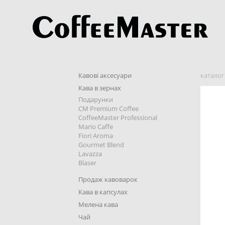
Кавові аксесуари
каталог
Кава в зернах
Подарунки
CM Premium Coffee
CoffeeMaster Professional
Mario Caffe
Fiori Aroma
Gourmet Blend
Lavazza
Blaser
Продаж кавоварок
Кава в капсулах
Мелена кава
Чай