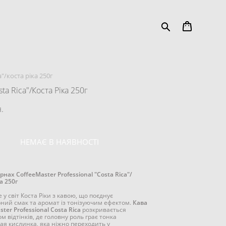
a"/коста ріка 250г
ta Rica"/Коста Ріка 250г
.
НЕМАЄ В НАЯВНОСТІ
рнах CoffeeMaster Professional "Costa Rica"/
а 250г
у світ Коста Ріки з кавою, що поєднує
ний смак та аромат із тонізуючим ефектом.
Кава
ter Professional Costa Rica
розкривається
м відтінків, де головну роль грає тонка
ая кислинка, яка ніжно переходить у