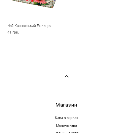
Чай Карпатський Ехінацея
41 грн.
М
агазин
Кава в зернах
Мелена кава
Розчинна кава