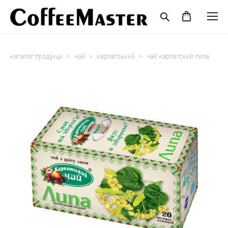
каталог продукції
>
чай
>
карпатський
>
чай карпатский липа