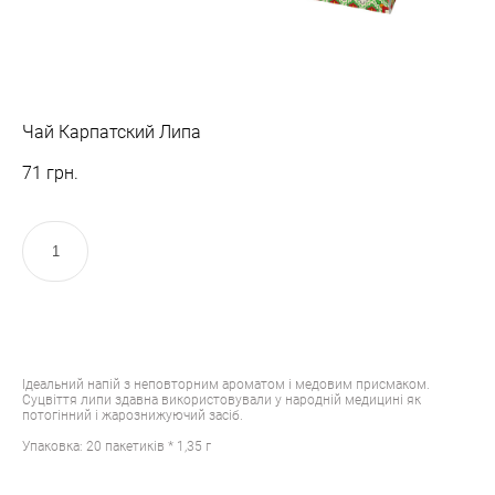
Чай Карпатский Липа
71 грн.
КУПИТИ
Ідеальний напій з неповторним ароматом і медовим присмаком.
Суцвіття липи здавна використовували у народній медицині як
потогінний і жарознижуючий засіб.
Упаковка: 20 пакетиків * 1,35 г