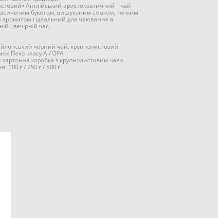
стовий» Англійський аристократичний " чай
насиченим букетом, вишуканим смаком, тонким
 ароматом і ідеальний для чаювання в
ній і вечірній час.
ейлонський чорний чай, крупнолистовий
анж Пеко класу А / OPA
: картонна коробка з крупнолистовим чаєм
: 100 г / 250 г / 500 г