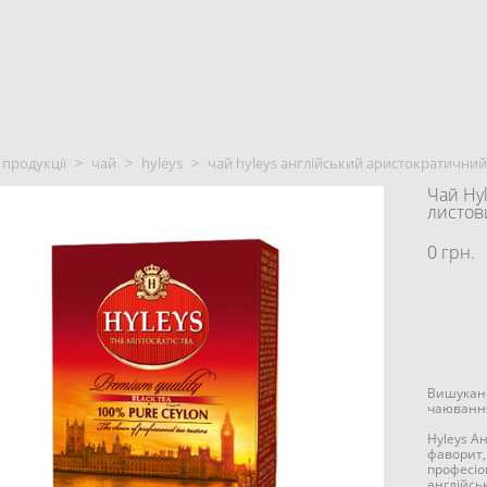
 продукції
>
чай
>
hyleys
>
чай hyleys англійський аристократични
Чай Hy
листов
0 грн.
Вишукане
чаюванн
Hyleys А
фаворит,
професіон
англійсь