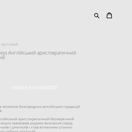
й листовий
leys Англійський аристократичний
ий
НЕМАЄ В НАЯВНОСТІ
 втілення благородних англійських традицій
я
нглійський аристократичний-безперечний
 міцно завоював широке визнання серед
алів і цінителів і став втіленням істинно
ких чайних традицій.