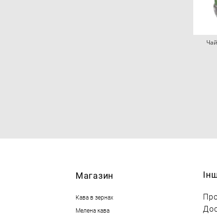
Чай
Ін
М
агазин
Про
Кава в зернах
Дос
Мелена кава