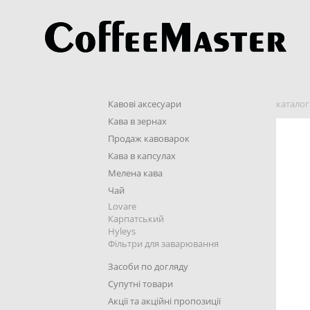
Кавові аксесуари
каталог
Кава в зернах
Продаж кавоварок
Кава в капсулах
Мелена кава
Чай
Lovare
Карпатський
Hyleys
Фільтри для заварювання
Засоби по догляду
Супутні товари
Акції та акційні пропозиції