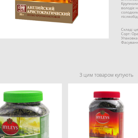
Крупноли
володіє 
солодким
післяобід
Склад: ц
Сорт: Ор
Упаковка
Фасування
З цим товаром купують