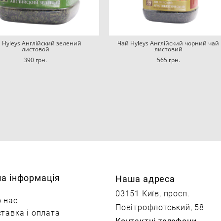
 Hyleys Англійский зелений
Чай Hyleys Англійский чорний чай
листовой
листовий
390 грн.
565 грн.
ша інформація
Наша адреса
03151 Київ, просп.
 нас
Повітрофлотський, 58
тавка і оплата
Контактні телефони